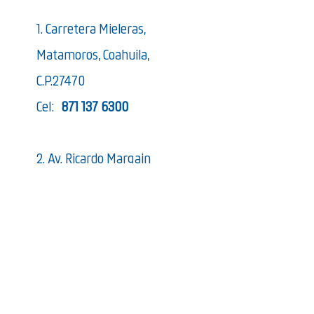
1. Carretera Mieleras,
Matamoros, Coahuila,
C.P.27470
Cel:
871 137 6300
2. Av. Ricardo Margain
Zozaya 1502, Villas de Santa
Engracia, 66268 San Pedro
Garza García, N.L.
Cel:
81 2669 3355