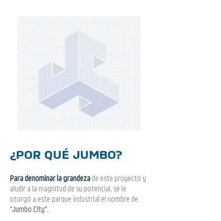
¿POR QU
É JUMBO?
Para denominar la grandeza
de este proyecto y
aludir a la magnitud de su potencial, se le
otorgó a este parque
i
ndu
strial el nombre de
“Jumbo Cit
y”.