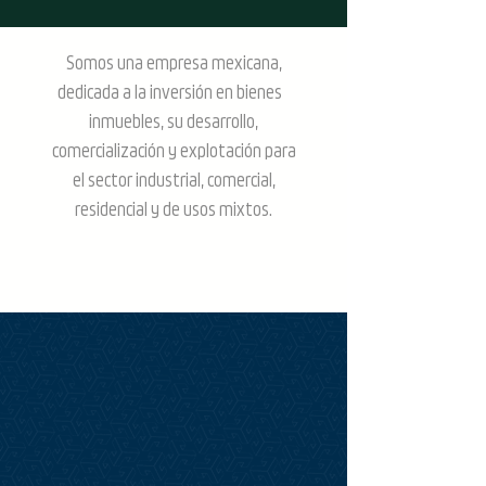
Somos una empresa mexicana,
dedicada a la inversión en bienes
inmuebles, su desarrollo,
comercialización y explotación para
el sector industrial, comercial,
residencial y de usos mixtos.